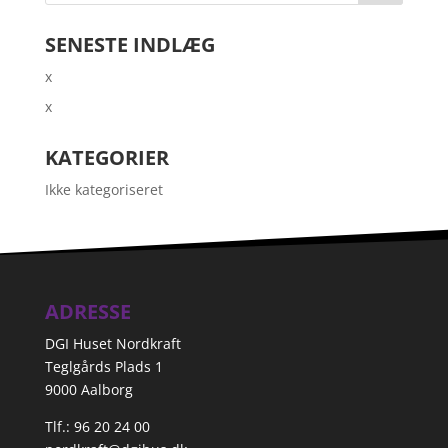
SENESTE INDLÆG
x
x
KATEGORIER
Ikke kategoriseret
ADRESSE
DGI Huset Nordkraft
Teglgårds Plads 1
9000 Aalborg
Tlf.: 96 20 24 00