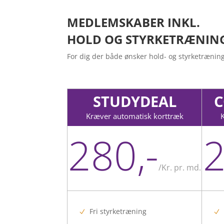
MEDLEMSKABER INKL.
HOLD OG STYRKETRÆNIN
For dig der både ønsker hold- og styrketrænin
STUDYDEAL
C
Kræver automatisk korttræk
280,-
2
/
Kr. pr. md.
Fri styrketræning