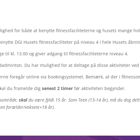
ulighed for både at benytte fitnessfaciliteterne og husets mange ho
benytte DGI Husets fitnessfaciliteter på niveau 4 i hele Husets åbnin
til kl. 13.00 og giver adgang til fitnessfaciliteterne niveau 4.
adminton. Du har mulighed for at deltage på disse aktiviteter ved 
eterne foregår online via bookingsystemet. Bemærk, at der i fitnes
skal du framelde dig
senest 2 timer
før aktiviteten begynder.
gsområde,
skal
du være fyldt 15 år. Som Teen (13-14 år), må du dog del
en forælder/voksen(+18 år).