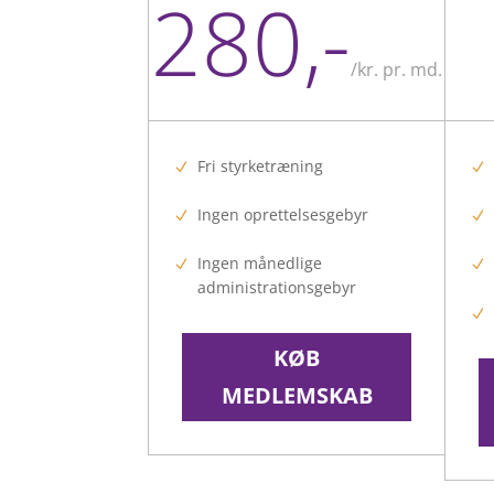
280,-
/
kr. pr. md.
Fri styrketræning
Ingen oprettelsesgebyr
Ingen månedlige
administrationsgebyr
KØB
MEDLEMSKAB