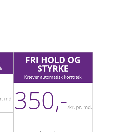
L
FRI HOLD OG
STYRKE
æk
Kræver automatisk korttræk
350,-
pr. md.
/
kr. pr. md.