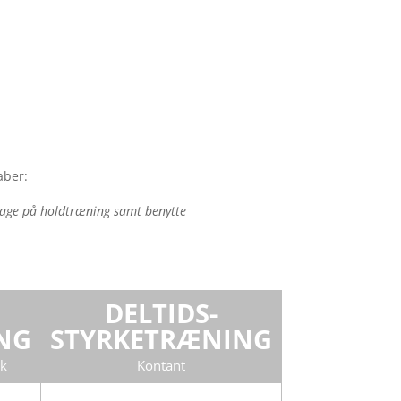
aber:
tage på holdtræning samt benytte
DELTIDS-
NG
STYRKETRÆNING
æk
Kontant