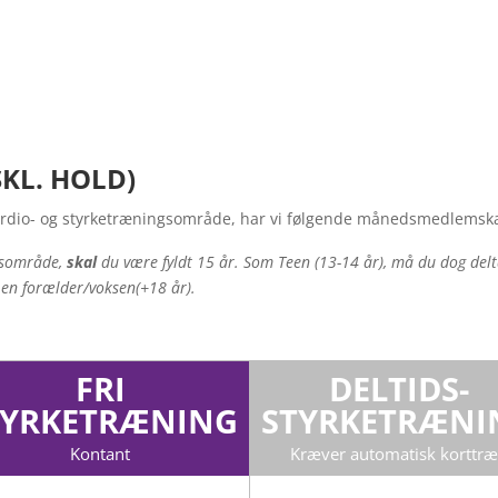
KL. HOLD)
cardio- og styrketræningsområde, har vi følgende månedsmedlemsk
gsområde,
skal
du være fyldt 15 år. Som Teen (13-14 år), må du dog del
en forælder/voksen(+18 år).
FRI
DELTIDS-
TYRKETRÆNING
STYRKETRÆNI
Kontant
Kræver automatisk korttr