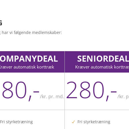
G
g har vi følgende medlemskaber:
OMPANYDEAL
SENIORDEA
Kræver automatisk korttræk
Kræver automatisk korttr
80,-
280,-
/
kr. pr. md.
/
kr. 
Fri styrketræning
Fri styrketræning