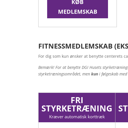
KØB
MEDLEMSKAB
FITNESSMEDLEMSKAB (EKS
For dig som kun ønsker at benytte centerets 
Bemærk! For at benytte DGI Husets styrketrænin
styrketræningsområdet, men
kun
i følgeskab med 
FRI
STYRKETRÆNING
S
Kræver automatisk korttræk