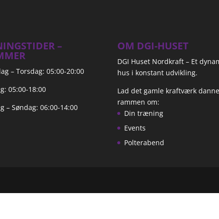
INGSTIDER –
OM DGI-HUSET
MMER
DGI Huset Nordkraft – Et dyna
g – Torsdag: 05:00-20:00
hus i konstant udvikling.
g: 05:00-18:00
Lad det gamle kraftværk dann
rammen om:
g – Søndag: 06:00-14:00
Din træning
Events
Polterabend