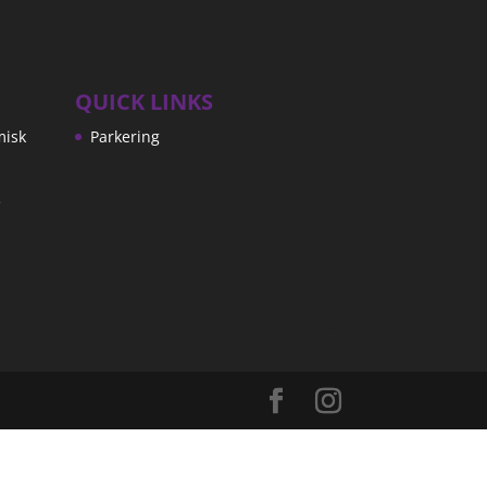
QUICK LINKS
misk
Parkering
e