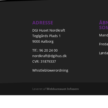
ADRESSE
ÅBN
SO
DGI Huset Nordkraft
Manda
Teglgårds Plads 1
9000 Aalborg
Freda
Tlf.: 96 20 24 00
Lørda
nordkraft@dgihus.dk
CVR: 31879337
Whistleblowerordning
Leveret af
Webbureauet Infoserv