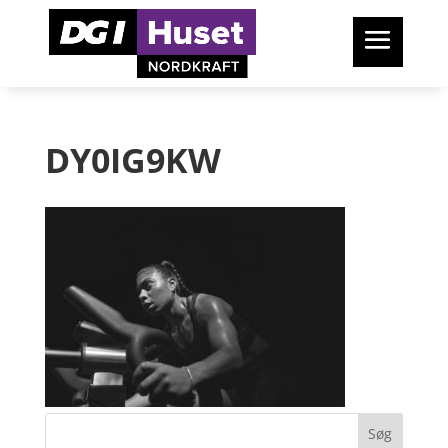
DY0IG9KW