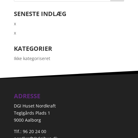
SENESTE INDLÆG
x
x
KATEGORIER
Ikke kategoriseret
ADRESSE
DGI Huset Nordkraft
Teglgårds Plads 1
9000 Aalborg
Tlf.: 96 20 24 00