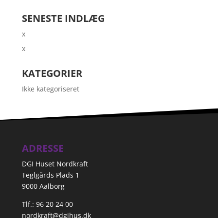
SENESTE INDLÆG
x
x
KATEGORIER
Ikke kategoriseret
ADRESSE
DGI Huset Nordkraft
Teglgårds Plads 1
9000 Aalborg
Tlf.: 96 20 24 00
nordkraft@dgihus.dk