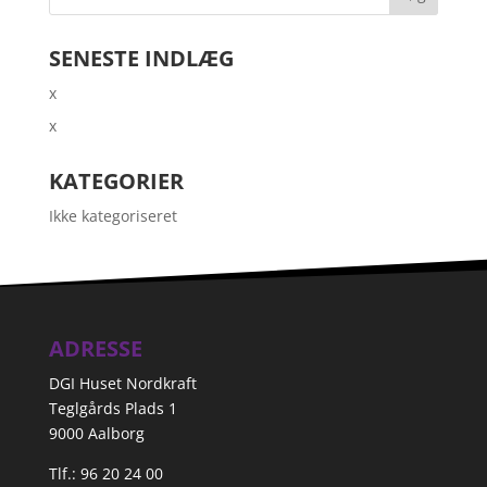
SENESTE INDLÆG
x
x
KATEGORIER
Ikke kategoriseret
ADRESSE
DGI Huset Nordkraft
Teglgårds Plads 1
9000 Aalborg
Tlf.: 96 20 24 00