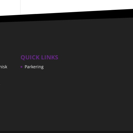
QUICK LINKS
misk
Parkering
e