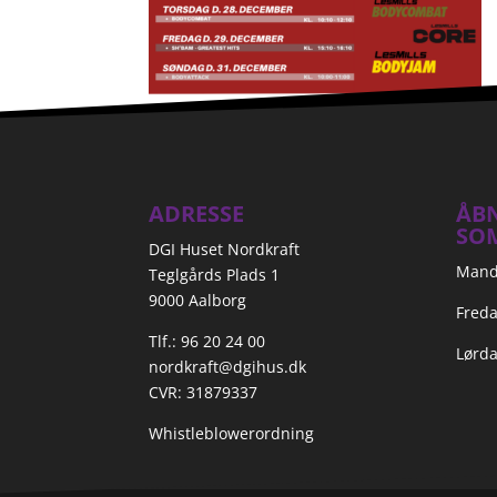
ADRESSE
ÅBN
SO
DGI Huset Nordkraft
Manda
Teglgårds Plads 1
9000 Aalborg
Freda
Tlf.: 96 20 24 00
Lørda
nordkraft@dgihus.dk
CVR: 31879337
Whistleblowerordning