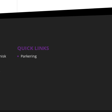
QUICK LINKS
misk
Parkering
e