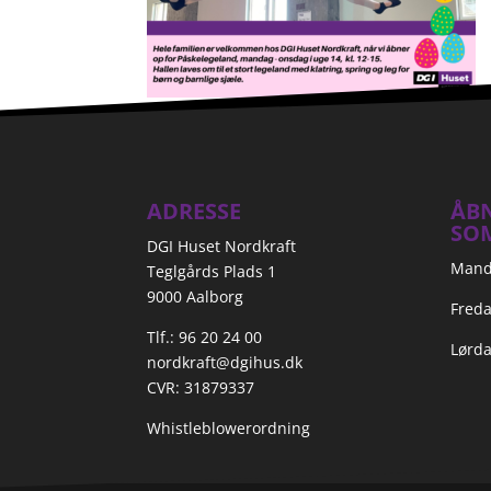
ADRESSE
ÅBN
SO
DGI Huset Nordkraft
Manda
Teglgårds Plads 1
9000 Aalborg
Freda
Tlf.: 96 20 24 00
Lørda
nordkraft@dgihus.dk
CVR: 31879337
Whistleblowerordning